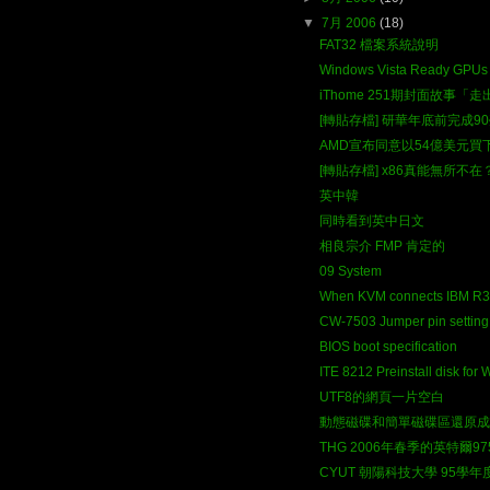
▼
7月 2006
(18)
FAT32 檔案系統說明
Windows Vista Ready GPUs
iThome 251期封面故事「走
[轉貼存檔] 研華年底前完成9
AMD宣布同意以54億美元買下
[轉貼存檔] x86真能無所不在
英中韓
同時看到英中日文
相良宗介 FMP 肯定的
09 System
When KVM connects IBM R32 
CW-7503 Jumper pin setting
BIOS boot specification
ITE 8212 Preinstall disk for 
UTF8的網頁一片空白
動態磁碟和簡單磁碟區還原成
THG 2006年春季的英特爾97
CYUT 朝陽科技大學 95學