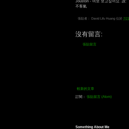
Jouston - 여보 보고싶어요. 說:
不客氣
張貼者：
David Lifu Huang
位於
7/2
沒有留言:
張貼留言
較新的文章
訂閱：
張貼留言 (Atom)
Something About Me