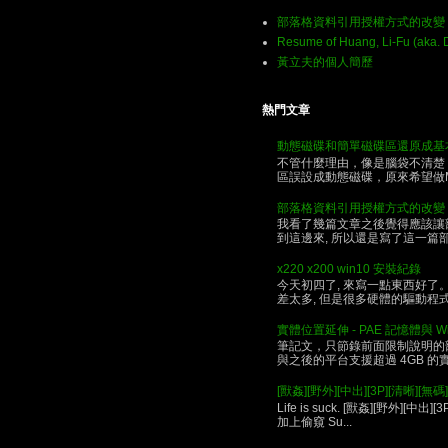
部落格資料引用授權方式的改變
Resume of Huang, Li-Fu (aka. 
黃立夫的個人簡歷
熱門文章
動態磁碟和簡單磁碟區還原成基
不管什麼理由，像是腦袋不清楚
區誤設成動態磁碟，原來希望做MIRR
部落格資料引用授權方式的改變
我看了幾篇文章之後覺得應該讓部落
到這邊來, 所以還是寫了這一篇部落格,
x220 x200 win10 安裝紀錄
今天初四了, 來寫一點東西好了。 昨天
差太多, 但是很多硬體的驅動程式沒
實體位置延伸 - PAE 記憶體與 Wi
筆記文，只節錄前面限制說明的部份，完整版
與之後的平台支援超過 4GB 
[獸姦][野外][中出][3P][清晰][無碼].........
Life is suck. [獸姦][野外][中出][
加上偷窺 Su...