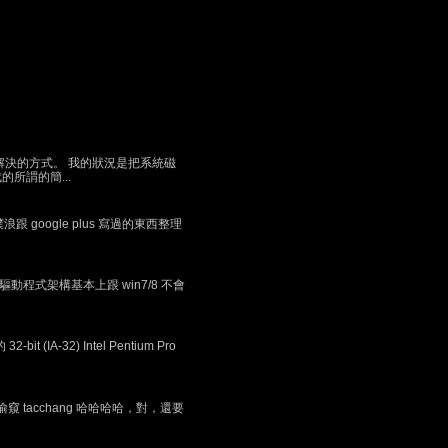
決的方式。 我的狀況是把系統磁
的所謂的簡...
oogle plus 寫過的東西整理
的驅動程式架構基本上跟 win7/8 不會
32) Intel Pentium Pro
呵..拍的真好！！偷窺 tacchang 哈哈哈哈，對，還要