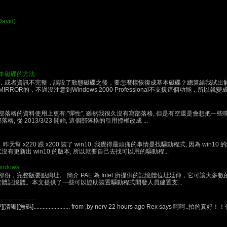
David)
本磁碟的方法
，或者資訊不完整，誤設了動態磁碟之後，要怎麼樣恢復成基本磁碟？總算給我試出解
OR的，不過沒注意到Windows 2000 Professional不支援這個功能，所以就變成
格的資料使用上更有 "彈性", 雖然我很久沒有寫部落格, 但是有空還是會想把一些噗浪跟 g
 從 2013/3/23 開始, 這個部落格的引用授權改成 ...
幫 x220 跟 x200 裝了 win10, 我覺得最頭痛的事情是找驅動程式, 因為 win10 
有更新出 win10 的版本, 所以就要自己去找可以用的驅動程...
ndows
要點網址。 簡介 PAE 為 Intel 所提供的記憶體位址延伸，它可讓大多數的 32-bit (IA-
的實體記憶體。本文提供了一些可以協助裝置驅動程式開發人員建置支...
...............
3P][清晰][無碼]........................ from ,by nerv 22 hours ago Rex says 呵