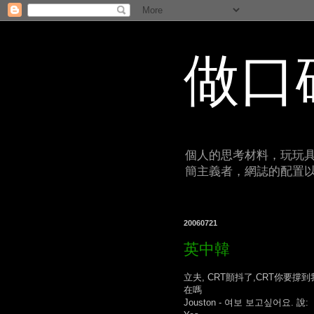
做口
個人的思考材料，玩玩具
簡主義者，網誌的配置
20060721
英中韓
立夫, CRT顫抖了,CRT你要撐到
在嗎
Jouston - 여보 보고싶어요. 說: