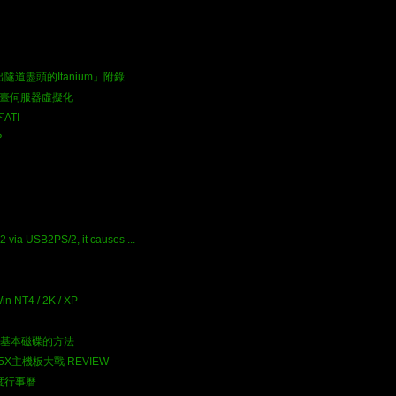
出隧道盡頭的Itanium」附錄
0臺伺服器虛擬化
ATI
？
via USB2PS/2, it causes ...
Win NT4 / 2K / XP
基本磁碟的方法
5X主機板大戰 REVIEW
年度行事曆