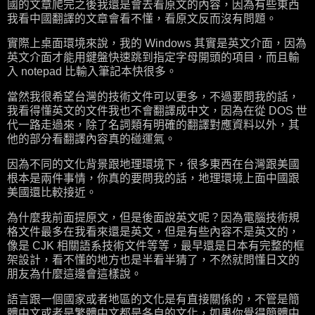
國的文章爬完之後我還是會去看原文的內容，因為有些東西
我看中國翻譯的文章會看不懂，看原文反而沒有問題。
實際上桌面環境來說，我的 Windows 其實是英文介面，因為
英文介面才能用鍵盤快速跳到指定字母開頭的項目，而且輸
入 notepad 比輸入筆記本快很多。
當然我很希望台灣的技術文件可以更多，不過要問我的話，
我看得懂英文的文件我也不會翻譯成中文，因為在從 DOS 世
代一路走過來，除了名詞類有明確的翻譯對應資料以外，其
他的部分看翻譯內容真的碰運氣。
因為不同的文化背景跟地理環境下，很多東西在台灣跟美國
根本是兩件事情，你真的要問我的話，地理環境上面中國跟
美國還比較接近。
為什麼我前面提原文，但是後面說英文呢？因為電腦技術規
格文件最多在我看來還是英文，但是有些內容不是英文的，
像是 CJK 相關語系技術文件等等，最早還是日本有完整的框
架設計，看不懂的地方也是半看半猜了，不然就問懂日文的
朋友為什麼這邊會這樣說。
語言跟一個國家或者地區的文化是有直接關係的，不管是簡
體中文或者是繁體中文都是各自的文化，如果你覺得簡體中