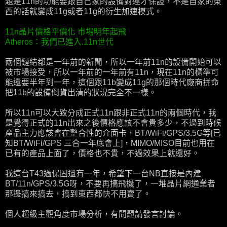
題是11n的功能要跟自己家的設備對連才保證，不是自家的東
西的話就變成11g或者11g的衍生加速模式。
11n晶片價格平價化 市場明年起飛
Atheros：我們已進入.11n世代
兩個鏈結都是一年前的新聞，所以一年前11n的設備開始可以
被市場接受，所以一年前的一年前有11n，現在11n的標準可
能還要半年到一年，這個跟11b變成11g的那個時代廠商拼命
把11b的設備倒貨出清的狀況完全不一樣。
所以11n可以大致分成正式11n跟非正式11n的兩個時代，我
是覺得正式的11n出來之後價格應該不會貴多少，不過到時候
產品主力應該會在整合性的介面卡，BT/WiFi/GPS/3.5G等[已
知BT/WiFi/GPS 三合一年底會上]，MIMO/MISO目前也用在
已有的產品上面了，價格也不貴，不過效果上就還好。
我這台T43過保固還有一年，希望下一台NB直接是內建
BT/11n/GPS/3.5G呀，不要再搞飛機了，一堆晶片網通業者
那邊搞來搞去，搞到東西都快不用賣了。
個人超級主觀角度市場分析，有問題請發言討論。