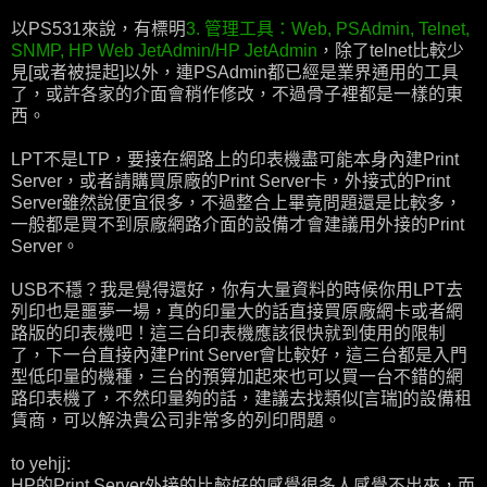
以PS531來說，有標明
3. 管理工具：Web, PSAdmin, Telnet,
SNMP, HP Web JetAdmin/HP JetAdmin
，除了telnet比較少
見[或者被提起]以外，連PSAdmin都已經是業界通用的工具
了，或許各家的介面會稍作修改，不過骨子裡都是一樣的東
西。
LPT不是LTP，要接在網路上的印表機盡可能本身內建Print
Server，或者請購買原廠的Print Server卡，外接式的Print
Server雖然說便宜很多，不過整合上畢竟問題還是比較多，
一般都是買不到原廠網路介面的設備才會建議用外接的Print
Server。
USB不穩？我是覺得還好，你有大量資料的時候你用LPT去
列印也是噩夢一場，真的印量大的話直接買原廠網卡或者網
路版的印表機吧！這三台印表機應該很快就到使用的限制
了，下一台直接內建Print Server會比較好，這三台都是入門
型低印量的機種，三台的預算加起來也可以買一台不錯的網
路印表機了，不然印量夠的話，建議去找類似[言瑞]的設備租
賃商，可以解決貴公司非常多的列印問題。
to yehjj:
HP的Print Server外接的比較好的感覺很多人感覺不出來，而