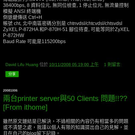
38400bps, 8 資料位元, 無同位檢查, 1 停止位元, 無流量控制
模擬 ANSI 終端機
倒退鍵傳送 Ctrl+H
帳號 cht, 北中南區密碼分別是 chtnvdsl/chtcvdsl/chtsvdsl
ZyXEL P-872HA 和P-870H-51 腳位待查, 可能等同於ZyXEL
P-872HW
Baud Rate 可能是115200bps
David Lifu Huang
位於
10/11/2008 05:19:00 上午
1 則留言:
分享
20081006
兩台printer server與50 Clients 問題!!??
[From ithome]
雖然原文鏈結是已解決，不過相關的內容仍有相當多的問題
或不清楚之處，我謹以個人有限的知識提出自己的見解，並
且在自己的blog留下記錄。