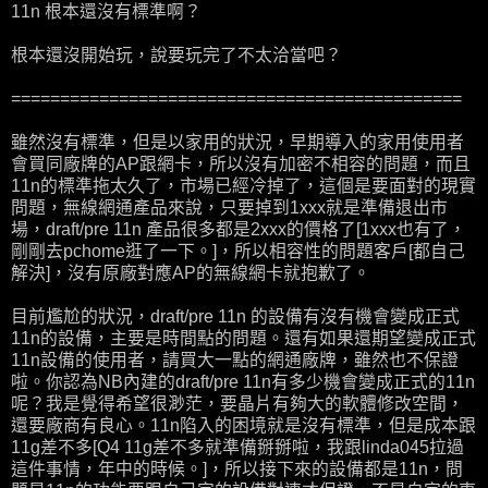
11n 根本還沒有標準啊？
根本還沒開始玩，說要玩完了不太洽當吧？
==============================================
雖然沒有標準，但是以家用的狀況，早期導入的家用使用者
會買同廠牌的AP跟網卡，所以沒有加密不相容的問題，而且
11n的標準拖太久了，市場已經冷掉了，這個是要面對的現實
問題，無線網通產品來說，只要掉到1xxx就是準備退出市
場，draft/pre 11n 產品很多都是2xxx的價格了[1xxx也有了，
剛剛去pchome逛了一下。]，所以相容性的問題客戶[都自己
解決]，沒有原廠對應AP的無線網卡就抱歉了。
目前尷尬的狀況，draft/pre 11n 的設備有沒有機會變成正式
11n的設備，主要是時間點的問題。還有如果還期望變成正式
11n設備的使用者，請買大一點的網通廠牌，雖然也不保證
啦。你認為NB內建的draft/pre 11n有多少機會變成正式的11n
呢？我是覺得希望很渺茫，要晶片有夠大的軟體修改空間，
還要廠商有良心。11n陷入的困境就是沒有標準，但是成本跟
11g差不多[Q4 11g差不多就準備掰掰啦，我跟linda045拉過
這件事情，年中的時候。]，所以接下來的設備都是11n，問