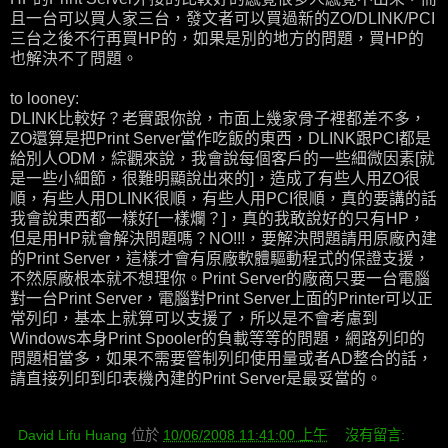
且一台可以買人家三台，發文者可以買過新的ZO/DLINK/PCI
三台之後不行再買HP的，如果是別的地方的問題，買HP的
也解決不了問題。
to looney:
DLINK比較好？老實跟你說，市面上幾家骨子裡都差不多，
ZO還算是把Print Server當作吃飯的東西，DLINK跟PCI都是
給別人ODM，綜觀來說，我會說每個客戶的一些細微因素[就
是一些小細節，很難明顯說出來的]，造成了有些人用ZO很
順，有些人用DLINK很順，有些人用PCI很順，真的要講的話
我會說東西都一樣好[一樣爛？]，真的我敢說好的只有HP，
但是用HP就會解決問題嗎？NO!!!，要解決問題請用原廠內建
的Print Server，這樣才會有原廠軟體驅動程式的保證支援，
不然原廠根本就不想理你。Print Server的廠商只要一台電腦
對一台Print Server，電腦對Print Server上面的Printer可以正
常列印，基本上就算可以支援了，所以是不會考慮到
Windows本身Print Spooler的負載等等的問題，網路列印的
問題相當多，如果不需要管制列印使用量或者AD整合的話，
請直接列印到印表機內建的Print Server是最妥當的。
David Lifu Huang
位於
10/06/2008 11:41:00 上午
沒有留言: