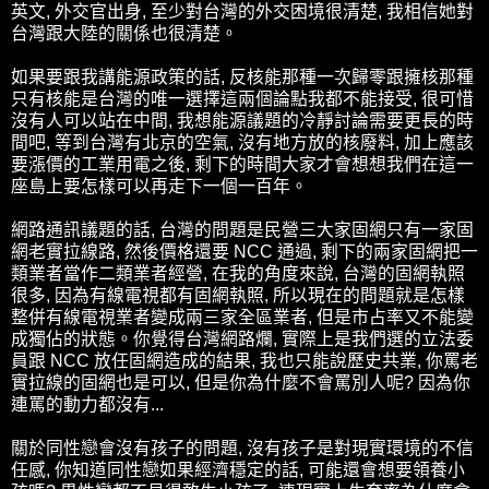
英文, 外交官出身, 至少對台灣的外交困境很清楚, 我相信她對
台灣跟大陸的關係也很清楚。
如果要跟我講能源政策的話, 反核能那種一次歸零跟擁核那種
只有核能是台灣的唯一選擇這兩個論點我都不能接受, 很可惜
沒有人可以站在中間, 我想能源議題的冷靜討論需要更長的時
間吧, 等到台灣有北京的空氣, 沒有地方放的核廢料, 加上應該
要漲價的工業用電之後, 剩下的時間大家才會想想我們在這一
座島上要怎樣可以再走下一個一百年。
網路通訊議題的話, 台灣的問題是民營三大家固網只有一家固
網老實拉線路, 然後價格還要 NCC 通過, 剩下的兩家固網把一
類業者當作二類業者經營, 在我的角度來說, 台灣的固網執照
很多, 因為有線電視都有固網執照, 所以現在的問題就是怎樣
整併有線電視業者變成兩三家全區業者, 但是市占率又不能變
成獨佔的狀態。你覺得台灣網路爛, 實際上是我們選的立法委
員跟 NCC 放任固網造成的結果, 我也只能說歷史共業, 你罵老
實拉線的固網也是可以, 但是你為什麼不會罵別人呢? 因為你
連罵的動力都沒有...
關於同性戀會沒有孩子的問題, 沒有孩子是對現實環境的不信
任感, 你知道同性戀如果經濟穩定的話, 可能還會想要領養小