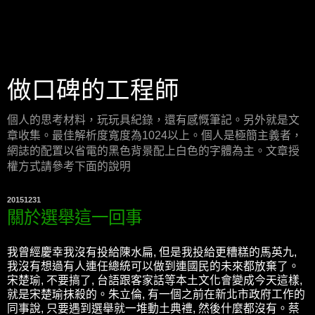
做口碑的工程師
個人的思考材料，玩玩具紀錄，還有感慨筆記。另外就是文
章收集。最佳解析度寬度為1024以上。個人是極簡主義者，
網誌的配置以省電的黑色背景配上白色的字體為主。文章授
權方式請參考下面的說明
20151231
關於選舉這一回事
我曾經慶幸我沒有投給陳水扁, 但是我投給更糟糕的馬英九,
我沒有想過有人連任總統可以做到連國民的未來都放棄了。
宋楚瑜, 不要搞了, 台語跟客家話等本土文化會變成今天這樣,
就是宋楚瑜抹殺的。朱立倫, 有一個之前在新北市政府工作的
同事說, 只要遇到選舉就一堆動土典禮, 然後什麼都沒有。蔡