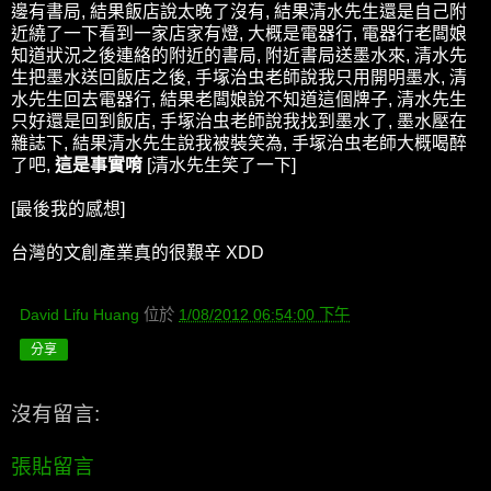
邊有書局, 結果飯店說太晚了沒有, 結果清水先生還是自己附
近繞了一下看到一家店家有燈, 大概是電器行, 電器行老闆娘
知道狀況之後連絡的附近的書局, 附近書局送墨水來, 清水先
生把墨水送回飯店之後, 手塚治虫老師說我只用開明墨水, 清
水先生回去電器行, 結果老闆娘說不知道這個牌子, 清水先生
只好還是回到飯店, 手塚治虫老師說我找到墨水了, 墨水壓在
雜誌下, 結果清
水先生說我被裝笑為, 手塚治虫老師大概喝醉
了吧,
這是事實唷
[清水先生笑了一下]
[最後我的感想]
台灣的文創產業真的很艱辛 XDD
David Lifu Huang
位於
1/08/2012 06:54:00 下午
分享
沒有留言:
張貼留言