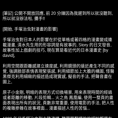
[筆記] 公開不開放回應, 前 20 分鐘因為我遲到所以就沒聽到,
所以就沒辦法啦, 攤手!!
[開始, 手塚治虫對漫畫的影響]
手塚治虫對日本人的影響在於從單格或著四格的漫畫變成連
載漫畫, 清水先生用的形容詞是有故事的, Story 的日文發音,
故事性加上戲劇的技巧, 現在算是看近代的日本漫畫史 [by
david],
利用空間跟距離感建立速度感, 利用鏡頭的遠近產生不同的感
覺, 強調臉部表情表現緊張感, 利用細節加上大膽的構圖, 怪醫
黑傑克利用細緻的描述造成現實感, 擬音的手法, 把聲音畫在
圖上,
原子小金剛, 明暗的表現方式切換場景, 用來表現時間的經過
或者距離的移動, 片段剪輯... 火之鳥 鳳凰編, 使用一整頁的畫
面表現出所有的狀況, 頁數非常重要, 使用電影的手法, 把人性
的複雜摻雜在故事裡面... 漫畫描述人性的苦惱...