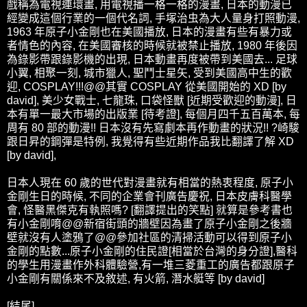
戲稱為電視連環畫, 用電視播一格一格的漫畫, 日本的動漫已
經變成這個行業的一個代名詞, 手塚治虫為大人量身打照動漫,
1963 年原子小金剛也在美國播放, 日本的漫畫有些有暴力或
者情色的內容, 在美國審核的時候就被禁止播放, 1980 年後因
為錄影帶跟錄影機的出現, 日本動畫再度被帶到美國去... 足球
小翼, 相聚一刻, 城市獵人, 聖鬥士星矢, 受到美國高中生的歡
迎, COSPLAY!!!@@其實 COSPLAY 從美國開始的 XD [by
david], 美少女戰士, 七龍珠, 口袋怪獸 [近期受歡迎的動漫], 日
本有單一最大市場的出版業 [待考證], 每個月四千五百萬本, 每
周有 80 部的動漫!! 日本沒有先寫劇本再作動畫的狀況!! ?崎駿
跟日昇的鋼彈是特例, 我覺得有些近期作品我比翻譯了解 XD
[by david],
日本人現在 60 歲的世代對漫畫就有相當的熱衷程度, 原子小
金剛生日的時候, 不同的企業會刊廣告慶祝, 日本皮膚科醫學
會, 怪醫黑傑克有執照嗎? [翻譯提出的笑點] 就算是參考書也
有小金剛唷@@新宿街頭的牆壁因為畫了原子小金剛之後牆
壁就沒有人塗鴉了@@參加社區的清掃活動可以得到原子小
金剛的點數...原子小金剛的住民證[相當於台灣的身分證],醫科
的學生用漫畫
作外科體驗營,有一堆三菱重工的廣告都跟原子
小金剛有關係來不及敘述, 有火箭, 潛水艇等 [by david]
[結
尾]