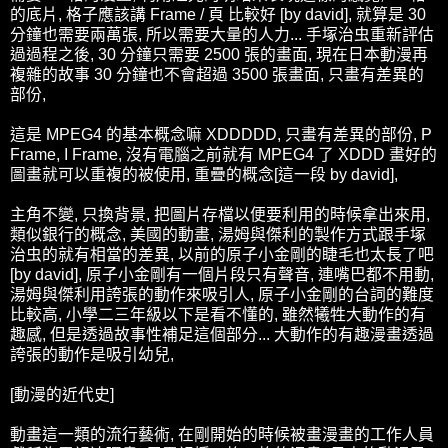
的底片, 格子應該講 Frame / 頁 比較好 [by david], 就算是 30
分鐘也需要兩萬張, 所以需要大量的人力... 手塚治虫重新評估
過過程之後, 30 分鐘只需要 2500 張的畫面, 現在日本動漫再
複雜的故事 30 分鐘也不會超過 3500 張畫面, 只畫有差異的
部份,
這是 MPEG4 的基本概念嘛 XDDDDD, 只畫有差異的部份, P
Frame, I Frame, 沒有電腦之前就有 MPEG4 了 XDDD 畫好的
圖畫就可以重複的被使用, 重疊的概念[這一段 by david],
主角不變, 只換背景, 把圖片存檔以便要利用的時候拿出來用,
類似銀行的概念, 美國的動畫, 湯姆與傑利的製作方式跟手塚
治虫的就有相當的差異, 以前的原子小金剛的睫毛也太長了吧
[by david], 原子小金剛有一個片段只有聲音, 連嘴巴都不用動,
湯姆與傑利用誇張的動作來吸引人, 原子小金剛的台詞的難度
比較高, 小學二三年級以下是看不懂的, 雖然犧牲大動作的有
趣感, 但是透過故事性補足這個部分... 大動作的有趣漫畫透過
誇張的動作是吸引幼兒,
[動漫的近代史]
動畫這一類的流行藝術, 在剛開始的時候被畫漫畫的工作人員