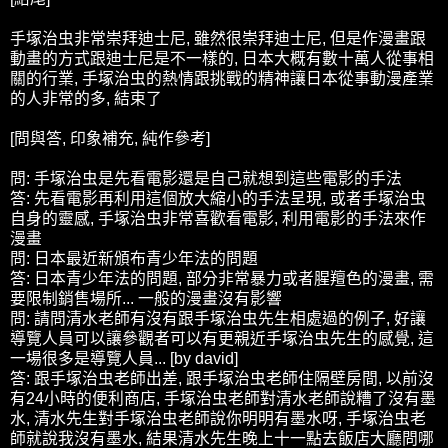
手塚治虫非常崇拜迪士尼, 雖然很崇拜迪士尼, 但是作漫畫跟
動畫的方式跟迪士尼是不一樣的, 日本大概有數十萬人從事相
關的行業, 手塚治虫的熱情跟挑戰的精神讓日本從事動漫產業
的人非常的多, 結束了
[問與答, 印象補充, 純作參考]
問: 手塚治虫是先看電影還是自己就想到這些電影的手法
答: 先看電影再利用這個放大縮小的手法呈現, 或者手塚治虫
自身的靈感, 手塚治虫非常喜歡看電影, 利用電影的手法來作
漫畫
問: 日本最近新頒布青少年法的問題
答: 日本青少年法的問題, 部分非常暴力或者腥羶色的漫畫, 需
要限制銷售場所... 一般的漫畫沒有影響
問: 請問清水老師有沒有跟手塚治虫先生相處過的例子, 好讓
導覽人員可以讓參觀者可以有更親近手塚治虫先生的感覺, 這
一場很多是導覽人員... [by david]
答: 跟手塚治虫老師出差, 跟手塚治虫老師住隔壁房間, 以前沒
有24小時的便利商店, 手塚治虫老師對清水老師說糟了沒有墨
水, 清水先生對手塚治虫老師說你明明有墨水呀, 手塚治虫老
師就說我沒有墨水, 結果清水先生晚上十一點去飯店大廳問哪