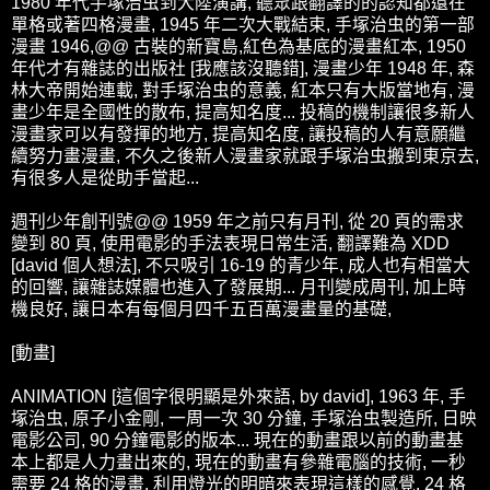
1980 年代手塚治虫到大陸演講, 聽眾跟翻譯的的認知都還在
單格或著四格漫畫, 1945 年二次大戰結束, 手塚治虫的第一部
漫畫 1946,@@ 古裝的新寶島,紅色為基底的漫畫紅本, 1950
年代才有雜誌的出版社 [我應該沒聽錯], 漫畫少年 1948 年, 森
林大帝開始連載, 對手塚治虫的意義, 紅本只有大版當地有, 漫
畫少年是全國性的散布, 提高知名度... 投稿的機制讓很多新人
漫畫家可以有發揮的地方, 提高知名度, 讓投稿的人有意願繼
續努力畫漫畫, 不久之後新人漫畫家就跟手塚治虫搬到東京去,
有很多人是從助手當起...
週刊少年創刊號@@ 1959 年之前只有月刊, 從 20 頁的需求
變到 80 頁, 使用電影的手法表現日常生活, 翻譯難為 XDD
[david 個人想法], 不只吸引 16-19 的青少年, 成人也有相當大
的回響, 讓雜誌媒體也進入了發展期... 月刊變成周刊, 加上時
機良好, 讓日本有每個月四千五百萬漫畫量的基礎,
[動畫]
ANIMATION [這個字很明顯是外來語, by david], 1963 年, 手
塚治虫, 原子小金剛, 一周一次 30 分鐘, 手塚治虫製造所, 日映
電影公司, 90 分鐘電影的版本... 現在的動畫跟以前的動畫基
本上都是人力畫出來的, 現在的動畫有參雜電腦的技術, 一秒
需要 24 格的漫畫, 利用燈光的明暗來表現這樣的感覺, 24 格