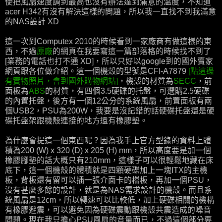
使把風扇速度調到最高也沒有辦法達到滿意的溫度，不知道
acer H342有沒有解決這樣的問題，所以我一直找不到我滿意
的NAS設計 XD
這一次到Computex 2010的時候看到一家廠商有做這樣的東
西，不過
原廠
的網頁在我要寫這一篇部落格的時候找不到了
[業務的電話也打不通 XD]，所以只好以google到的國外賣家
網頁跟各位做介紹。這一個機殼的型號是CFI-A7879
[點這邊
有實物照片，會到國外購物網站]
，機殼的材質為
SECC
，前
面板為
ABS
的材質，有四個3.5硬碟的托盤，可選購2.5硬碟
的內置托盤，後方有一個12公分的系統風扇，前置面板有兩
個USB2，PSU為200W，我要是沒記錯的話硬碟托盤還是硬
碟托盤架跟機殼連接的地方還有橡膠墊。
為什麼會提這一個東西呢？因為我手上官方型錄的資料上體
積為200 (W) x 320 (D) x 205 (H) mm，所以高度要是加一個
橡膠腳墊的話大概只有210mm，這樣子可以很輕鬆地藏在床
底下，這一個機殼的體積就是四顆硬碟加上一塊ITX的主機
板，背板還有留可以插一張介面卡的檔板，再加一個PSU，
沒有甚麼多餘的設計，就是為NAS需求設計的機殼。而且系
統風扇是12cm，所以轉速可以比較低，加上硬碟相關的機構
有橡膠避震，可以避免因為硬碟震動跟機殼共震造成的噪音
問題。現在我只擔心PSU風扇的音量而已，不過這個部分要