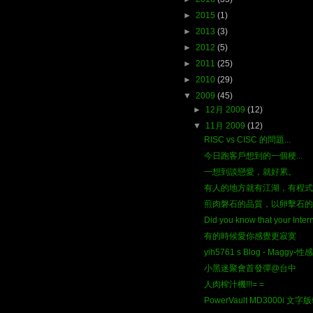
►
2015
(1)
►
2013
(3)
►
2012
(5)
►
2011
(25)
►
2010
(29)
▼
2009
(45)
►
12月 2009
(12)
▼
11月 2009
(12)
RISC vs CISC 的問題...
今日跑客戶想到的一個梗...
一想到談戀愛，就好累。
有人的地方就有江湖，有程式
煎肉磐石的品質，以卵擊石的保
Did you know that your Interne
有的時候愛你感覺更寂寞
yih5761 s Blog - Maggy-
小黑迷聚會首發彈@台中
人肉榨汁機!!!= =
PowerVault MD3000i 文字