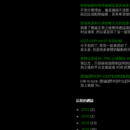
動態磁碟和簡單磁碟區還原成基
不管什麼理由，像是腦袋不清楚
區誤設成動態磁碟，原來希望做MIRR
部落格資料引用授權方式的改變
我看了幾篇文章之後覺得應該讓部落
到這邊來, 所以還是寫了這一篇部落格,
x220 x200 win10 安裝紀錄
今天初四了, 來寫一點東西好了。 昨天
差太多, 但是很多硬體的驅動程式沒
實體位置延伸 - PAE 記憶體與 Wi
筆記文，只節錄前面限制說明的部份，完整版
與之後的平台支援超過 4GB 
[獸姦][野外][中出][3P][清晰][無碼].........
Life is suck. [獸姦][野外][中出][
加上偷窺 Su...
以前的網誌
►
2021
(2)
►
2020
(1)
►
2019
(13)
►
2016
(35)