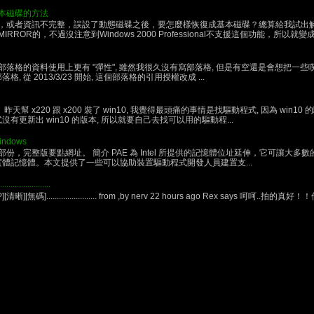
本磁碟的方法
，或者資訊不完整，誤設了動態磁碟之後，要怎麼樣恢復成基本磁碟？總算給我試出解
OR的，不過沒注意到Windows 2000 Professional不支援這個功能，所以就變成
格的資料使用上更有 "彈性", 雖然我很久沒有寫部落格, 但是有空還是會想把一些噗浪跟 g
 從 2013/3/23 開始, 這個部落格的引用授權改成 ...
幫 x220 跟 x200 裝了 win10, 我覺得最頭痛的事情是找驅動程式, 因為 win10 
有更新出 win10 的版本, 所以就要自己去找可以用的驅動程...
ndows
要點網址。 簡介 PAE 為 Intel 所提供的記憶體位址延伸，它可讓大多數的 32-bit (IA-
的實體記憶體。本文提供了一些可以協助裝置驅動程式開發人員建置支...
...............
3P][清晰][無碼]........................ from ,by nerv 22 hours ago Rex says 呵