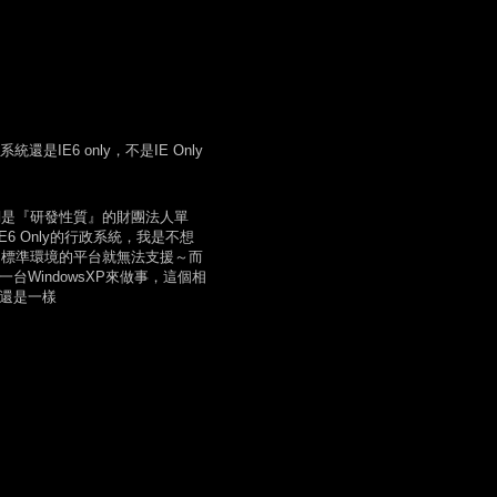
IE6 only，不是IE Only
，我們是『研發性質』的財團法人單
IE6 Only的行政系統，我是不想
，超出標準環境的平台就無法支援～而
台WindowsXP來做事，這個相
天還是一樣