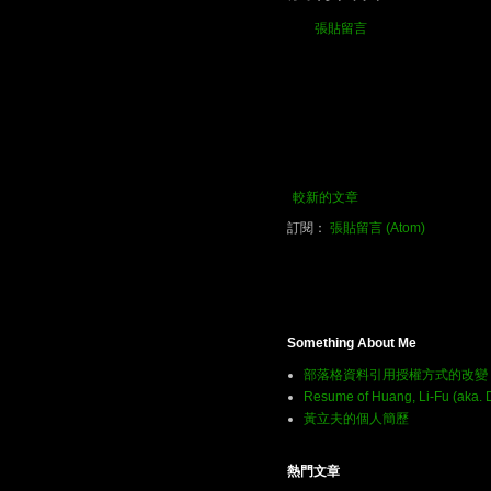
張貼留言
較新的文章
訂閱：
張貼留言 (Atom)
Something About Me
部落格資料引用授權方式的改變
Resume of Huang, Li-Fu (aka. 
黃立夫的個人簡歷
熱門文章