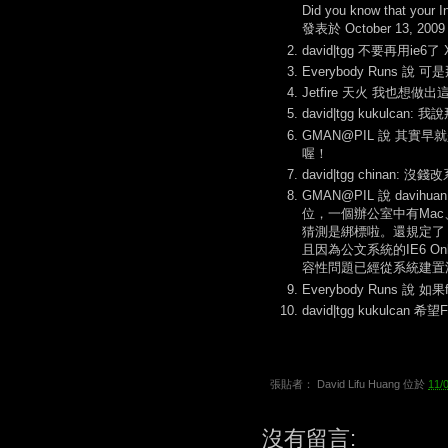
Did you know that your In
發表於 October 13, 2009 
david|tgg 不要再用ie6了 
Everybody Runs 說 可
Jetfire 天火 我也想
david|tgg kukulcan: 
GMAN@PIL 說 其實
喔！
david|tgg chinan: 沒錢
GMAN@PIL 說 d
位，一個辦公室中有Mac、L
猜測是綁標啦。還規定了『資
且因為公文系統的IE6 O
容性問題已經從系統建置
Everybody Runs 說
david|tgg kukulcan 
張貼者：
David Lifu Huang
位於
11/
沒有留言: