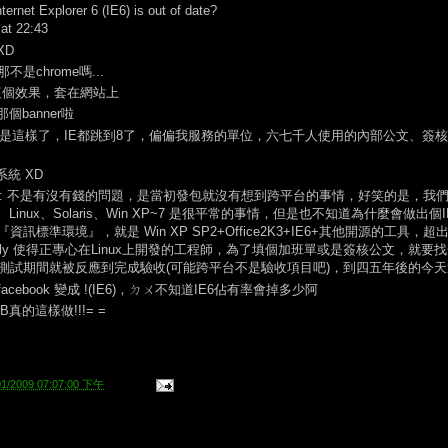
ternet Explorer 6 (IE6) is out of date?
at 22:43
XD
是那不是chrome嗎...
做出這個效果，套在網站上
我說那個banner啦
早就是這樣了，IE都跳到8了，偏偏我服務的單位，六七千人使用的內部公文、簽核系統還是
改系統 XD
avihuan: 不是有沒有錢的問題，是當初發包就沒有想到跨平台的事情，好笑的是
inux、Solaris、Win XP~7 是很平常的事情，但是也不知道為什麼會做出個
訊標準環境』，就是 Win XP SP2+Office2K3+IE6+其他開源的工具
nly 使得正專心在Linux上開發的工程師，為了填個加班單或是簽核公文，就要找一
測試期間就被反應到完成驗收(可能跨平台不是驗收項目吧)，到四五年後的今
 如果facebook 變成 !(IE6)，ㄉㄨ不知道IE6佔有率會掉多少阿
希望FB真的這樣做!!!= =
01/2009 07:07:00 下午