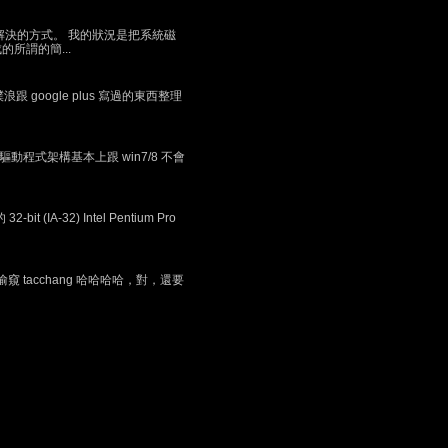
決的方式。 我的狀況是把系統磁
的所謂的簡...
oogle plus 寫過的東西整理
的驅動程式架構基本上跟 win7/8 不會
32) Intel Pentium Pro
呵..拍的真好！！偷窺 tacchang 哈哈哈哈，對，還要