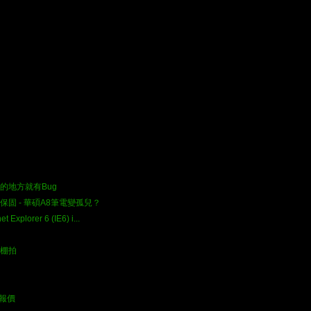
的地方就有Bug
固 - 華碩A8筆電變孤兒？
t Explorer 6 (IE6) i...
性感棚拍
版報價