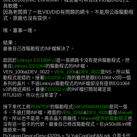
具軟體，
因為老闆買了一批VID/DID有問題的網卡，不能用公版驅動程
式，原廠也沒有提供。
唉，塞事一堆。
結果：
最後自己改驅動程式INF檔解決了。
起因於
Linksys EG1064 v2
這一張網路卡沒有提供驅動程式，然
後在
Linksys EG1064
的驅動程式的INF檔，
VEN_100b&DEV_0022，
VEN_100b
&
DEV_0022
是NS，所以驅
動程式是錯的。接著
EG1032 v2
用的雖然是跟EG1064 v2同一個
系列的晶片，不過Linksys驅動程式的INF檔卻沒有提供EG1064
v2的敘述資料。最後
EG1032 v3
的INF檔打開就確定是
RTL8169，所以也沒希望了。
接下來代工商
RUNTOP
的驅動程式
GM1650/GM1660
是同一張
卡，不過打開INF檔，裡面的
VEN_11AB
&
DEV_4320
都是
Marvell
的，所以也不能用，再去晶片原廠找，
Marvell提供的驅動程式
也
沒有這一張卡的代號，最後自己修改驅動程式，在yk50x86.inf裡
面原來一堆
[%Yukon.DeviceDesc4320% = SLYukCopGigFAN.ndi, 介面卡代